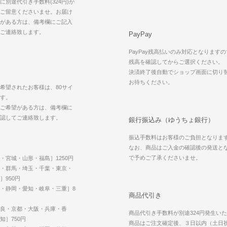
別途代引き手数料(324円)が
ご留意くださいませ。お届け
がある方は、備考欄にご記入
てご連絡致します。
PayPay
PayPay残高払いのみ対応となります
残高を確認してからご選択ください。
決済終了後自動でショップ画面に切り
お待ちください。
希望されたお客様は、80サイ
す。
ご希望がある方は、備考欄に
認してご連絡致します。
銀行振込み（ゆうちょ銀行）
振込手数料はお客様のご負担となりま
なお、商品はご入金の確認後の発送と
で予めご了承くださいませ。
・宮城・山形・福島］1250円
・群馬・埼玉・千葉・東京・
］950円
・静岡・愛知・岐阜・三重］8
商品代引き
良・京都・大阪・兵庫・香
商品代引き手数料が別途324円発生い
知］750円
商品はご注文確定後、３日以内（土日