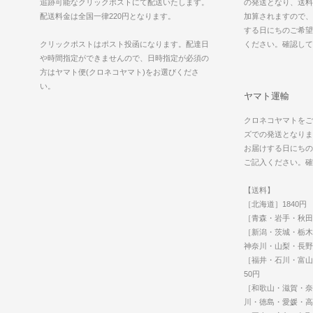
追跡可能なクリックポストにて配送いたします。
の発送となり、送料に
配送料金は全国一律220円となります。
加算されますので、
する日にちのご希望
クリックポストはポスト投函になります。配達日
ください。確認し
や時間指定ができませんので、日時指定が必須の
方はヤマト便(クロネコヤマト)をお選びくださ
い。
ヤマト運輸
クロネコヤマトをご
ズでの発送となりま
お届けする日にちの
ご記入ください。確
【送料】
［北海道］1840円
［青森・岩手・秋田
［新潟・茨城・栃木
神奈川・山梨・長野
［福井・石川・富山
50円
［和歌山・滋賀・奈
川・徳島・愛媛・高