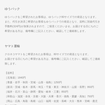
ゆうパック
ゆうパックをご希望されたお客様は、ゆうパック80サイズでの発送となります。
また、代引き決済ご希望のお客様もゆうパックでの発送となり、送料に別途代引き
手数料(324円)が加算されますので、ご留意くださいませ。お届けする日にちのご
希望がある方は、備考欄にご記入ください。確認してご連絡致します。
ヤマト運輸
クロネコヤマトをご希望されたお客様は、80サイズでの発送となります。
お届けする日にちのご希望がある方は、備考欄にご記入ください。確認してご連絡
致します。
【送料】
［北海道］1840円
［青森・岩手・秋田・宮城・山形・福島］1250円
［新潟・茨城・栃木・群馬・埼玉・千葉・東京・神奈川・山梨・長野］950円
［福井・石川・富山・静岡・愛知・岐阜・三重］850円
［和歌山・滋賀・奈良・京都・大阪・兵庫・香川・徳島・愛媛・高知］750円
［岡山・広島・鳥取・島根・山口・福岡・佐賀・長崎・大分・熊本・宮崎・鹿児